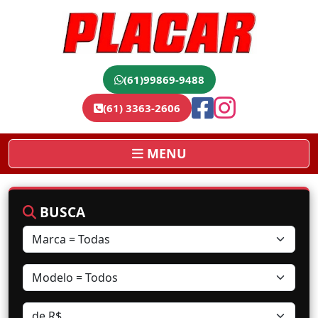
(61)99869-9488
(61) 3363-2606
MENU
BUSCA